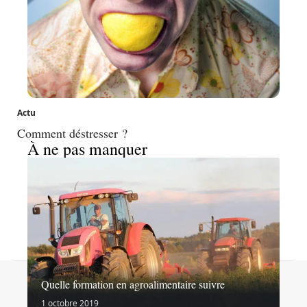
Actu
Comment déstresser ?
À ne pas manquer
Contact
Mentions légales
Sitemap
Quelle formation en agroalimentaire suivre
© 2026 | goinformation.info
1 octobre 2019