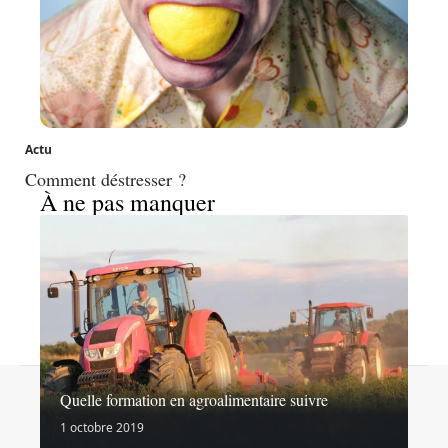
Actu
Comment déstresser ?
À ne pas manquer
Contact
Mentions légales
Sitemap
Quelle formation en agroalimentaire suivre
© 2026 | goinformation.info
1 octobre 2019