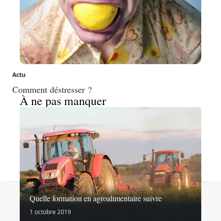
Actu
Comment déstresser ?
À ne pas manquer
Contact
Mentions légales
Sitemap
Quelle formation en agroalimentaire suivre
© 2026 | goinformation.info
1 octobre 2019