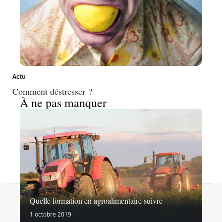
Actu
Comment déstresser ?
À ne pas manquer
Contact
Mentions légales
Sitemap
Quelle formation en agroalimentaire suivre
© 2026 | goinformation.info
1 octobre 2019