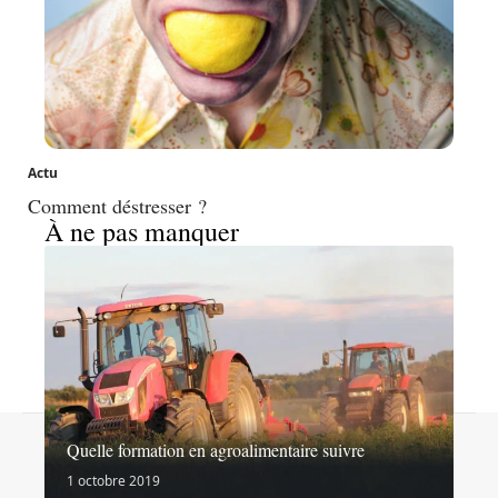
Actu
Comment déstresser ?
À ne pas manquer
Contact
Mentions légales
Sitemap
Quelle formation en agroalimentaire suivre
© 2026 | goinformation.info
1 octobre 2019