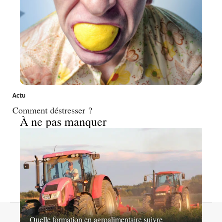
Actu
Comment déstresser ?
À ne pas manquer
Contact
Mentions légales
Sitemap
Quelle formation en agroalimentaire suivre