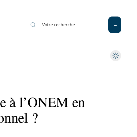
re à l’ONEM en
onnel ?