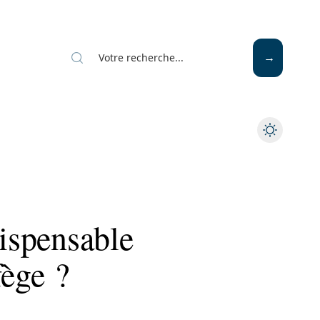
dispensable
fège ?