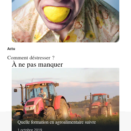
Actu
Comment déstresser ?
À ne pas manquer
Contact
Mentions légales
Sitemap
Quelle formation en agroalimentaire suivre
© 2026 | goinformation.info
1 octobre 2019