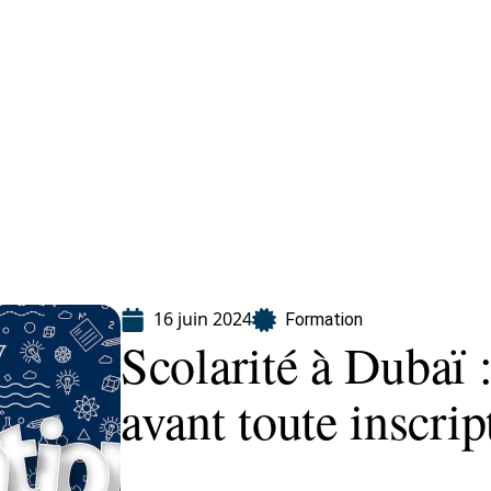
ion
16 juin 2024
Formation
Scolarité à Dubaï :
avant toute inscrip