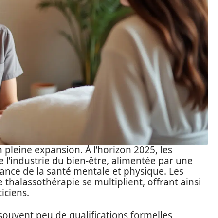
 pleine expansion. À l’horizon 2025, les
 l’industrie du bien-être, alimentée par une
tance de la santé mentale et physique. Les
 thalassothérapie se multiplient, offrant ainsi
iciens.
souvent peu de qualifications formelles,