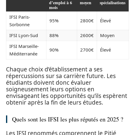
d’emploi à 6
moyen
spécialisations
mois
IFSI Paris-
95%
2800€
Élevé
Sorbonne
IFSI Lyon-Sud
88%
2600€
Moyen
IFSI Marseille-
90%
2700€
Élevé
Méditerranée
Chaque choix d’établissement a ses
répercussions sur sa carrière future. Les
étudiants doivent donc évaluer
soigneusement leurs options en
envisageant les opportunités qu’ils espèrent
obtenir après la fin de leurs études.
Quels sont les IFSI les plus réputés en 2025 ?
Les IFSI renommés comprennent le Pitié