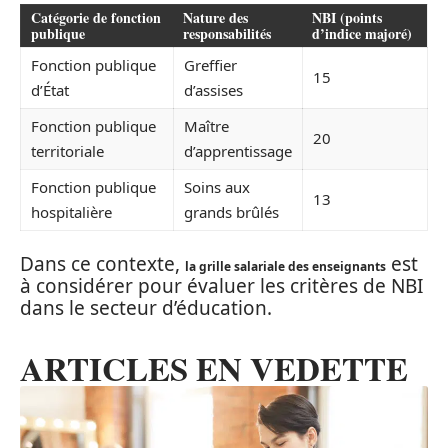
Catégorie de fonction
Nature des
NBI (points
publique
responsabilités
d’indice majoré)
Fonction publique
Greffier
15
d’État
d’assises
Fonction publique
Maître
20
territoriale
d’apprentissage
Fonction publique
Soins aux
13
hospitalière
grands brûlés
Dans ce contexte,
est
la grille salariale des enseignants
à considérer pour évaluer les critères de NBI
dans le secteur d’éducation.
ARTICLES EN VEDETTE