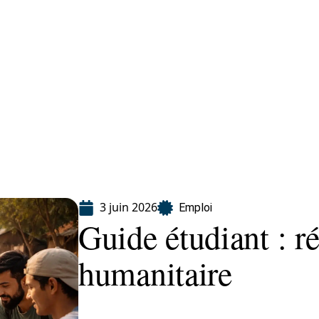
ion
3 juin 2026
Emploi
Guide étudiant : ré
humanitaire