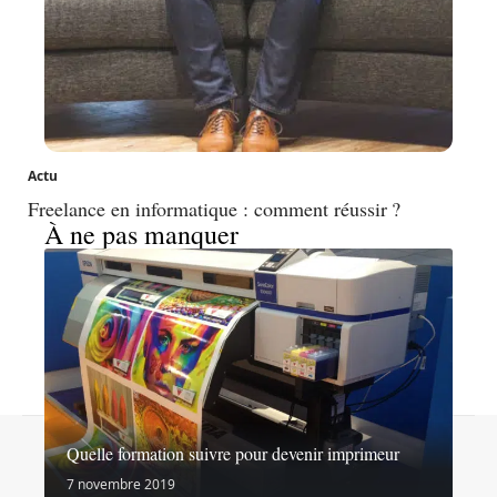
Actu
Freelance en informatique : comment réussir ?
À ne pas manquer
Contact
Mentions légales
Sitemap
Quelle formation suivre pour devenir imprimeur
© 2026 | goinformation.info
7 novembre 2019