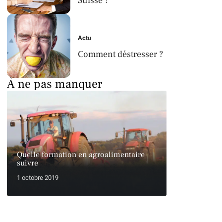
Suisse ?
Actu
Comment déstresser ?
À ne pas manquer
Quelle formation en agroalimentaire
suivre
1 octobre 2019